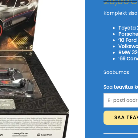
29,99
€
Komplekt sisa
Toyota
Porsche
’10 For
Volkswa
BMW 32
’69 Cor
Saabumas
Saa teavitus k