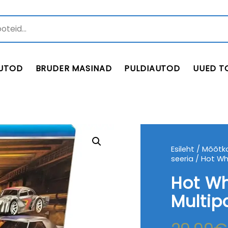
UTOD
BRUDER MASINAD
PULDIAUTOD
UUED T
Esileht
/
Mõõtka
seeria
/ Hot Wh
Hot W
Multip