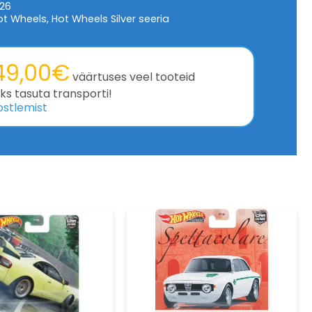
26
ot Wheels
,
Hot Wheels Silver seeria
49,00
€
väärtuses veel tooteid
s tasuta transporti!
ostlemist