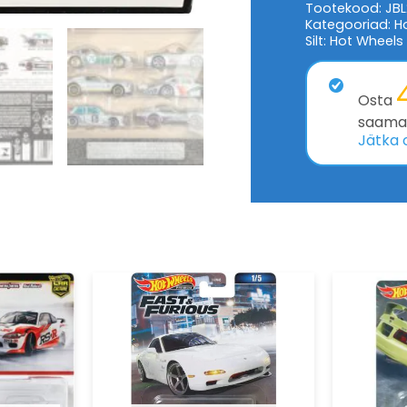
Tootekood:
JBL
Kategooriad:
H
Silt:
Hot Wheels
Osta
saamak
Jätka 