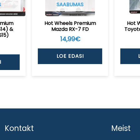
S
SAABUMAS
emium
Hot Wheels Premium
Hot 
S14) &
Mazda RX-7 FD
Toyot
S15)
14,99
€
LOE EDASI
I
Kontakt
Meist