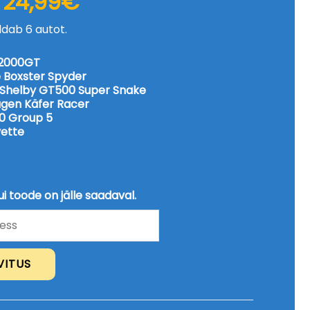
24,99
€
hind
price
ldab 6 autot.
oli:
is:
29,99€.
24,99€.
 2000GT
 Boxster Spyder
d Shelby GT500 Super Snake
gen Käfer Racer
0 Group 5
vette
ui toode on jälle saadaval.