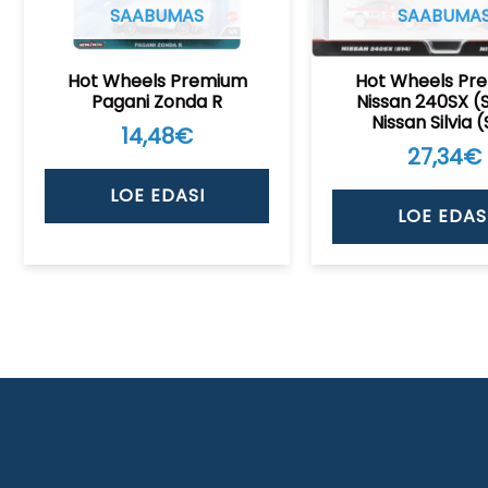
SAABUMAS
SAABUMA
Hot Wheels Premium
Hot Wheels Pr
Pagani Zonda R
Nissan 240SX (
Nissan Silvia (
14,48
€
27,34
€
LOE EDASI
LOE EDAS