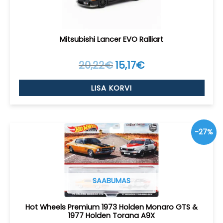
Mitsubishi Lancer EVO Ralliart
20,22
€
Algne
15,17
€
Current
hind
price
oli:
is:
LISA KORVI
20,22€.
15,17€.
-27%
SAABUMAS
Hot Wheels Premium 1973 Holden Monaro GTS &
1977 Holden Torana A9X