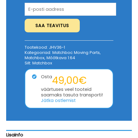
Tootekood:
JHV36-1
Kategooriad:
Matchboc Moving Parts
,
Matchbox
,
Mõõtkava 1:64
Silt:
Matchbox
49,00
€
Osta
väärtuses veel tooteid
saamaks tasuta transporti!
Jätka ostlemist
Lisainfo