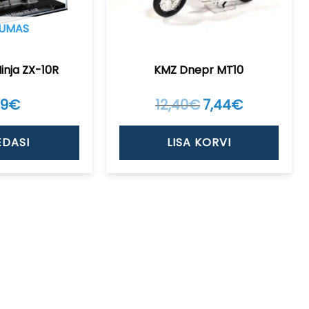
UMAS
inja ZX-10R
KMZ Dnepr MT10
19
€
12,40
€
Algne
7,44
€
Current
hind
price
oli:
is:
12,40€.
7,44€.
EDASI
LISA KORVI